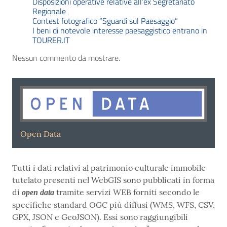
Disposizioni operative relative all’ex Segretariato
Regionale
Contest fotografico “Sguardi sul Paesaggio”
I beni di notevole interesse paesaggistico entrano in
TOURER.IT
Nessun commento da mostrare.
Open Data
Tutti i dati relativi al patrimonio culturale immobile
tutelato presenti nel WebGIS sono pubblicati in forma
di
tramite servizi WEB forniti secondo le
open data
specifiche standard OGC più diffusi (WMS, WFS, CSV,
GPX, JSON e GeoJSON). Essi sono raggiungibili