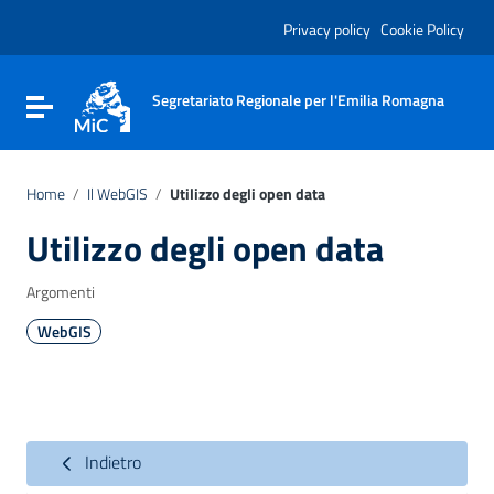
Vai ai contenuti
Vai al menu di navigazione
Privacy policy
Cookie Policy
Vai al footer
Segretariato Regionale per l'Emilia Romagna
Attiva / disattiva la navigazione
Home
/
Il WebGIS
/
Utilizzo degli open data
Utilizzo degli open data
Argomenti
WebGIS
Indietro