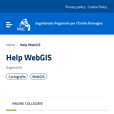
Vai ai contenuti
Vai al menu di navigazione
Privacy policy
Cookie Policy
Vai al footer
Segretariato Regionale per l'Emilia Romagna
Attiva / disattiva la navigazione
Home
/
Help WebGIS
Help WebGIS
Argomenti
Cartografie
WebGIS
PAGINE COLLEGATE