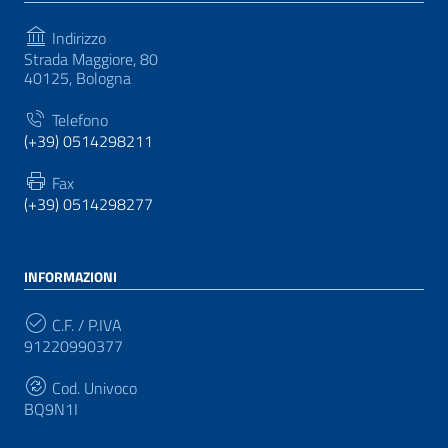
Indirizzo
Strada Maggiore, 80
40125, Bologna
Telefono
(+39) 0514298211
Fax
(+39) 0514298277
INFORMAZIONI
C.F. / P.IVA
91220990377
Cod. Univoco
BQ9N1I