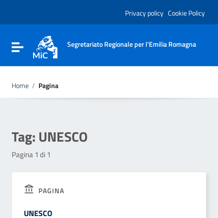
Vai ai contenuti
Vai al menu di navigazione
Privacy policy
Cookie Policy
Vai al footer
Segretariato Regionale per l'Emilia Romagna
Attiva / disattiva la navigazione
Home
/
Pagina
Tag:
UNESCO
Pagina 1 di 1
PAGINA
UNESCO